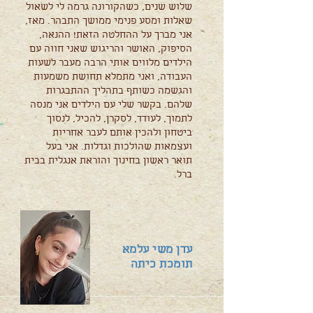
שלוש שנים, כשהקורונה גרמה לי לשאול
שאלות ומסע פנימי ממושך התבהר. מאז,
אני מברך על ההחלטה הזאת! ההנאה,
הסיפוק, האושר והריגוש שאני חווה עם
הילדים מלווים אותי הרבה מעבר לשעות
העבודה, ואני מתמלא תחושת משמעות
והגשמה כשותף בתהליך ההתבגרות
שלהם. בקשר שלי עם הילדים אני מנסה
לתמוך, לעודד, לסקרן, להכיל, לנסוך
ביטחון ולהכין אותם לעבר אחריות
ועצמאות שהולכות וגדלות. אני בעל
תואר ראשון בחינוך והוראת אנגלית בבית
ברל.
עדן משי עלמא
תומכת כיתה