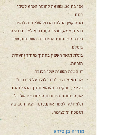
אני בת 30, נשואה לתומר ואמא לשתי
בנות.
מגיל קטן החלום הגדול שלי היה להפוך
להיות אמא, תמיד התחברתי לילדים והיה
לי ברור שתחום החינוך זו השליחות שלי
בעולם.
בעלת תואר ראשון בחינוך מיוחד ותעודת
הוראה.
זו השנה השניה שלי בענבר.
אני מאמינה ב-"חנוך לנער על פי דרכו".
בעיניי, תפקידנו כאנשי חינוך הוא לזהות
את הכוחות והיכולות הייחודיים של כל
תלמיד/ה ולטפח אותם, תוך יצירת סביבה
תומכת ומעצימה.
מוריה בן סירא