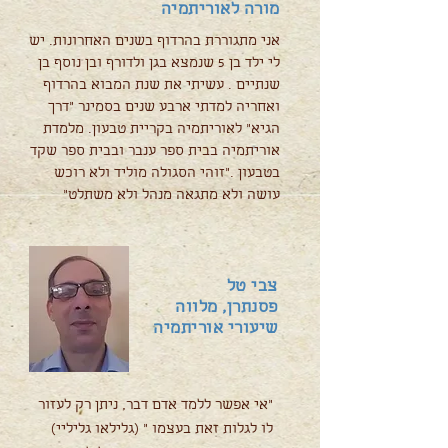
מורה לאוריתמיה
אני מתגוררת בהרדוף בשנים האחרונות. יש
לי ילד בן 5 שנמצא בגן ולדורף ובן נוסף בן
שנתיים . עשיתי את שנת המבוא בהרדוף
ואחריה למדתי ארבע שנים בסמינר ״דרך
הגיא״ לאוריתמיה בקריית טבעון. מלמדת
אוריתמיה בבית ספר ענבר ובבית ספר שקד
בטבעון .״זוהי הסגולה מוליד ולא רוכש
עושה ולא מתגאה מנהל ולא משתלט״
צבי טל
פסנתרן, מלווה
שיעורי אוריתמיה
"אי אפשר ללמד אדם דבר, ניתן רק לעזור
לו לגלות זאת בעצמו " (גלילאו גליליי)