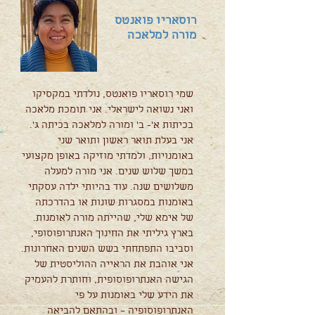
רוסאריו פואנטס
מורה למלאכה
שמי רוסאריו פואנטס, נולדתי במקסיקו
ואני נשואה לישראלי. אני תומכת מלאכה
בכיתות א'- ב' ומורה למלאכה בכיתה ג'.
אני בעלת תואר ראשון ותואר שני
באומנויות, ולמדתי מוזיקה באופן מקצועי
במשך שלוש שנים. אני מורה למעלה
משלושים שנה. עוד בהיותי ילדה עסקתי
באומנות במסגרות שונות או בהדרכתה
של אימא שלי, שהייתה מורה לאומנות.
בארץ גיליתי את החינוך האנתרופוסופי,
וסביבו התפתחתי בשש השנים האחרונות.
אני אוהבת את הראייה ההוליסטית של
הגישה האנתרופוסופית, וחותרת להעמיק
את הידע שלי באומנות על פי
האנתרופוסופיה – ובהתאם להביאה