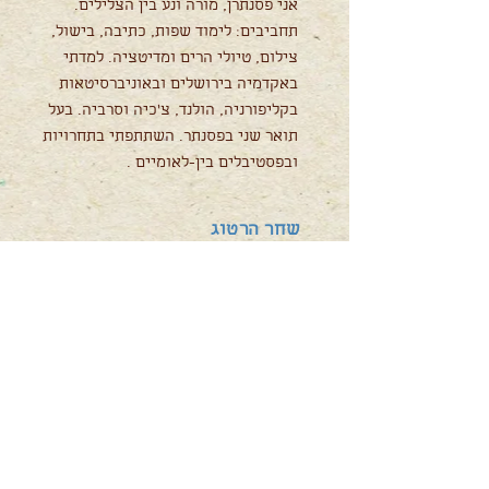
אני פסנתרן, מורה ונע בין הצלילים.
תחביבים: לימוד שפות, כתיבה, בישול,
צילום, טיולי הרים ומדיטציה. למדתי
באקדמיה בירושלים ובאוניברסיטאות
בקליפורניה, הולנד, צ'כיה וסרביה. בעל
תואר שני בפסנתר. השתתפתי בתחרויות
ובפסטיבלים בין-לאומיים .
שחר הרטוג
מורת יער ומובילת צהרון
בת 31 מקיבוץ יקום.
עובדת כבר 8 שנים בתחום החינוך
במסגרות שונות. בשנים האחרונןת
מתמקדת בתחום חינוך היער ומלאכות
עתיקות, מדריכה בשומרי הגן מזה כ4 שנים
, אוהבת את היער וכל מה שקורה סביבנו,
היער עבורי הוא כלי להתפתחות ללמידה,