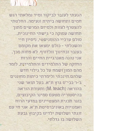
הגעתי לענבר לביקור ומיד נמלאתי רגש
חמים ותחושה ביתית ונעימה. החלטתי
להצטרף לצוות ולמיזם המרשים מתוך
תחושה עמוקה כי גישתי החינוכית,
סולם ערכיי ההומניסטי, ניסיון חיי
והשכלתי - כולם ימצאו את מקומם
בענבר ובחינוך וולדורף. לא פחות מכך,
אני נהנה מאנרגיית החיים והרוח
החזקה של התלמידים והתלמידות, לומד
מהם המון ושמח על כל גילוי חדש
שלהם.חינכתי ולימדתי כיתות מחוננים
ג'-ו' בבי"ס גרץ ת"א. בעל תואר שני
בהוראה (M. teach) ותעודת הוראה
בהיסטוריה מטעם סמינר הקיבוצים,
בוגר תכנית המצטיינים במדעי הרוח
ואמנויות באוניברסיטת ת"א. אני חי עם
זוגתי ושלושת ילדינו בקיבוץ גבעת
השלושה בו גדלתי.